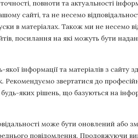
точності, повноти та актуальності інформ
шому сайті, та не несемо відповідальност
ски в матеріалах. Також ми не несемо ві
йтів, посилання на які можуть бути надан
-якої інформації та матеріалів з сайту з
к. Рекомендуємо звертатися до професій
будь-яких рішень, що базуються на інфор
повідальності може бути оновлений або зм
ереднього повідомлення. Продовжуючи ви