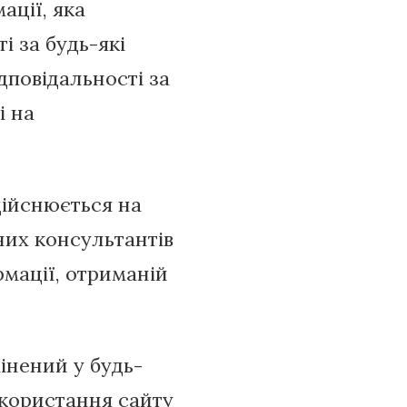
ації, яка
і за будь-які
дповідальності за
і на
дійснюється на
них консультантів
мації, отриманій
інений у будь-
користання сайту