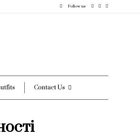
Follow us
utfits
Contact Us
ності