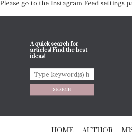
Please go to the Instagram Feed settings pa
A quick search for
articles! Find the best
ideas!
HOME
AUTHOR
MI