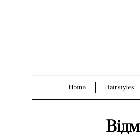
Home
Hairstyles
Відм