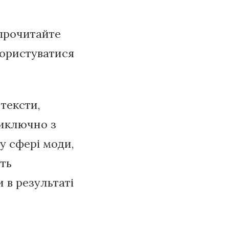
прочитайте
користуватися
тексти,
виключно з
у сфері моди,
уть
 в результаті