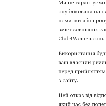
Ми не гарантуємо 
опублікована на на
помилки або пропу
зміст зовнішніх са
Club4Women.com.
Використання будь
ваш власний ризи
перед прийняттям 
з сайту.
Цей отказ від від
який час без поп